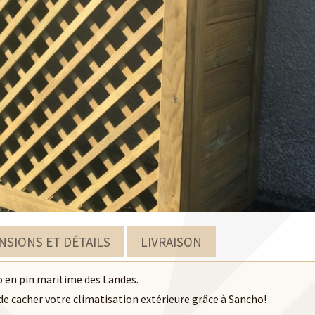
UVRIR
DÉCOUVRIR
URE CAMPO
CLÔTURE CLUB
URE TRÈS NATURE
CLÔTURE AVEC DES RONDINS
NSIONS ET DÉTAILS
LIVRAISON
UVRIR
DÉCOUVRIR
o en pin maritime des Landes.
 de cacher votre climatisation extérieure grâce à Sancho!