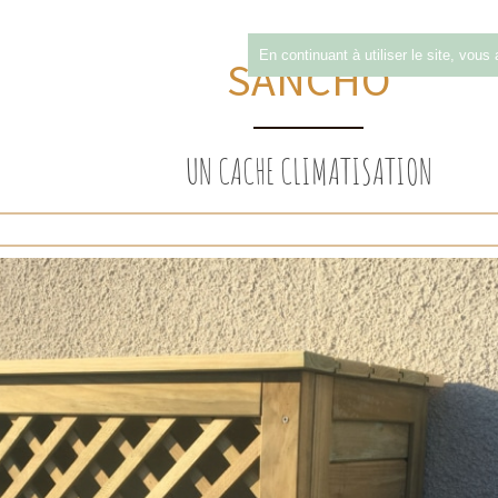
ACHE CONTENEUR
BALCON
CAILLEBOTIS
CLOTURE
En continuant à utiliser le site, vous
SANCHO
PARCOURS SANTÉ
BOIS
PASSERELLE
PMR
RAMPE
UN CACHE CLIMATISATION
UVRIR
DÉCOUVRIR
 FLEURS IRIS
BAC À FLEURS YUCCA
ARDINIÈRE
JARDINIÈRE