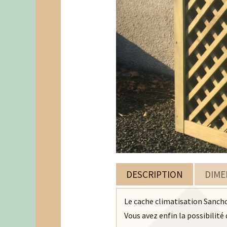
DÉCO
CAILLEBOTIS
CLÔT
UNE DALLE EN PIN DES LANDES
UNE CLÔT
DESCRIPTION
DIME
DÉCO
Le cache climatisation Sanch
Vous avez enfin la possibilité