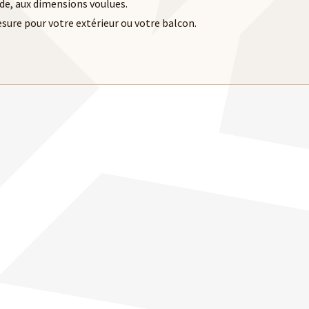
de, aux dimensions voulues.
sure pour votre extérieur ou votre balcon.
EILLE DUNE
ECRAN KIT
LE EN PIN DES LANDES
UN ÉCRAN ADAPTABLE À VOS BESOINS !
UVRIR
DÉCOUVRIR
URS DE SANTÉ
PASSERELLES
OURS SPORTIF
ESTHÉTIQUE ET PRATIQUE