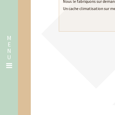
Nous le fabriquons sur deman
Un cache climatisation sur me
CLÔTURE GARDEN
CORB
CHARMANTE PETITE CLÔTURE !
UNE CORBEIL
MENU
DÉCO
ENSEMBLE MULTISPORT
PARCO
TOUT EN ENSEMBLE DE SPORT
PARC